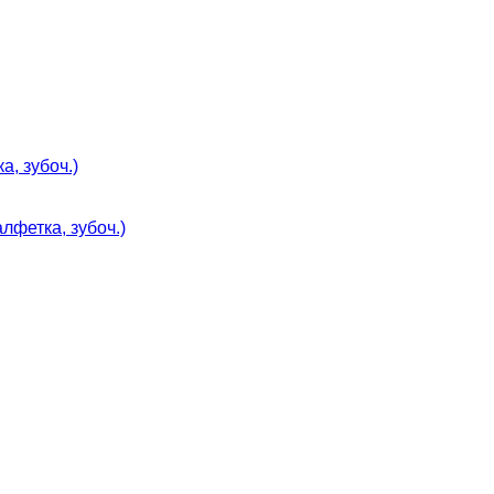
а, зубоч.)
алфетка, зубоч.)